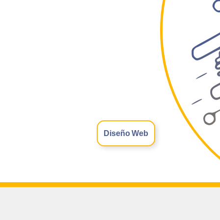
Diseño Web
Warning
: Undef