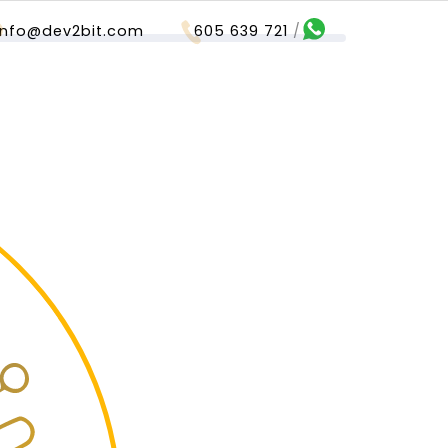
info@dev2bit.com
605 639 721
/